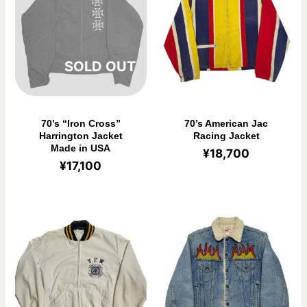
在庫切れ
70’s “Iron Cross”
70’s American Jac
Harrington Jacket
Racing Jacket
Made in USA
¥
18,700
¥
17,100