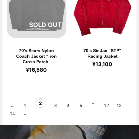
在庫切れ
70’s Sears Nylon
70’s Sir Jac “STP”
Coach Jacket “Iron
Racing Jacket
Cross Patch”
¥
13,100
¥
16,580
…
2
←
1
3
4
5
12
13
14
→