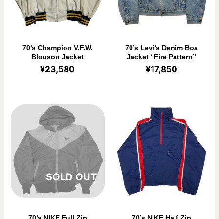
70’s Champion V.F.W.
70’s Levi’s Denim Boa
Blouson Jacket
Jacket “Fire Pattern”
¥
23,580
¥
17,850
在庫切れ
70’s NIKE Full Zip
70’s NIKE Half Zip