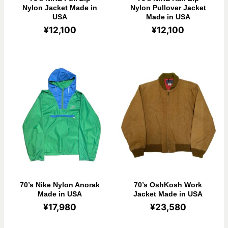
Nylon Jacket Made in
Nylon Pullover Jacket
USA
Made in USA
¥
12,100
¥
12,100
70’s Nike Nylon Anorak
70’s OshKosh Work
Made in USA
Jacket Made in USA
¥
17,980
¥
23,580