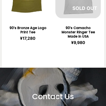
在庫切れ
90’s Bronze Age Logo
90’s Camacho
Print Tee
Monster Ringer Tee
Made in USA
¥
17,280
¥
9,980
Contact Us