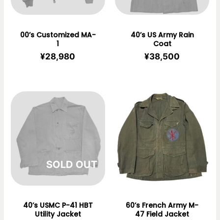
00’s Customized MA-
40’s US Army Rain
1
Coat
¥
28,980
¥
38,500
在庫切れ
40’s USMC P-41 HBT
60’s French Army M-
Utility Jacket
47 Field Jacket