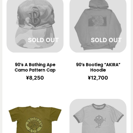
在庫切れ
在庫切れ
90’s A Bathing Ape
90’s Bootleg “AKIRA”
Camo Pattern Cap
Hoodie
¥
8,250
¥
12,700