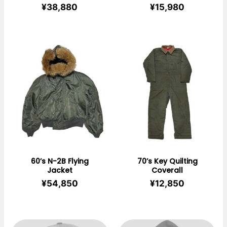
¥
38,880
¥
15,980
60’s N-2B Flying
70’s Key Quilting
Jacket
Coverall
¥
54,850
¥
12,850