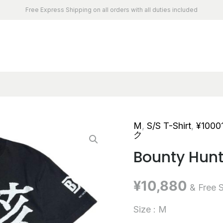
Free Express Shipping on all orders with all duties included
M
,
S/S T-Shirt
,
¥1000
ク
Bounty Hunt
¥
10,880
& Free 
Size : M