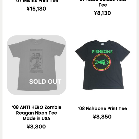
’07 Misfits Print Tee
Tee
¥
15,180
¥
8,130
在庫切れ
’08 ANTI HERO Zombie
’08 Fishbone Print Tee
Reagan Nixon Tee
¥
8,850
Made in USA
¥
8,800