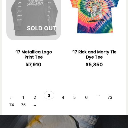
在庫切れ
’17 Metallica Logo
’17 Rick and Morty Tie
Print Tee
Dye Tee
¥
7,910
¥
5,850
…
3
←
1
2
4
5
6
73
74
75
→