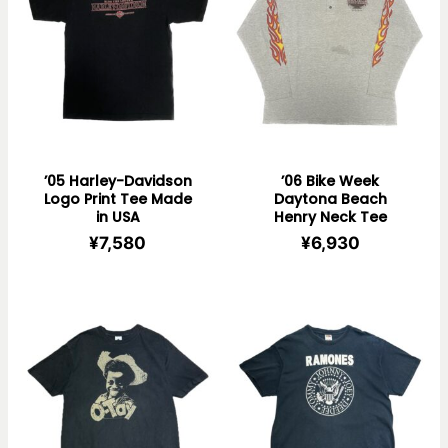
’05 Harley-Davidson
’06 Bike Week
Logo Print Tee Made
Daytona Beach
in USA
Henry Neck Tee
¥
7,580
¥
6,930