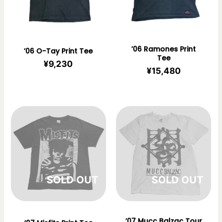
’06 Ramones Print
’06 O-Tay Print Tee
Tee
¥
9,230
¥
15,480
在庫切れ
在庫切れ
’07 Mucc Balzac Tour