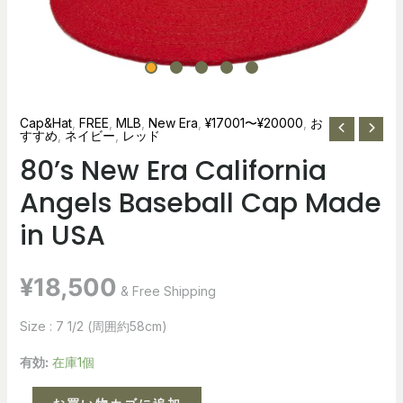
Cap&Hat
,
FREE
,
MLB
,
New Era
,
¥17001〜¥20000
,
お
すすめ
,
ネイビー
,
レッド
80’s New Era California
Angels Baseball Cap Made
in USA
¥
18,500
& Free Shipping
Size : 7 1/2 (周囲約58cm)
有効:
在庫1個