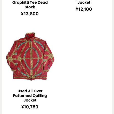
Graphitti Tee Dead
Jacket
Stock
¥
12,100
¥
13,800
Used All Over
Patterned Quilting
Jacket
¥
10,780