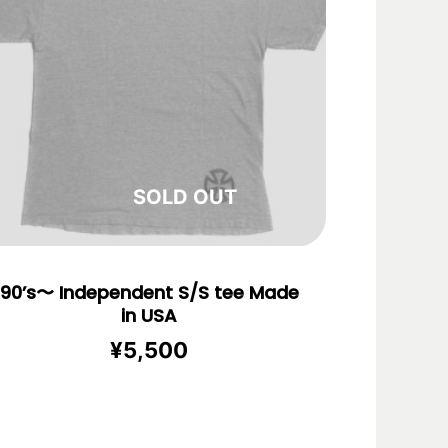
在庫切れ
90’s〜 Independent S/S tee Made
in USA
¥
5,500