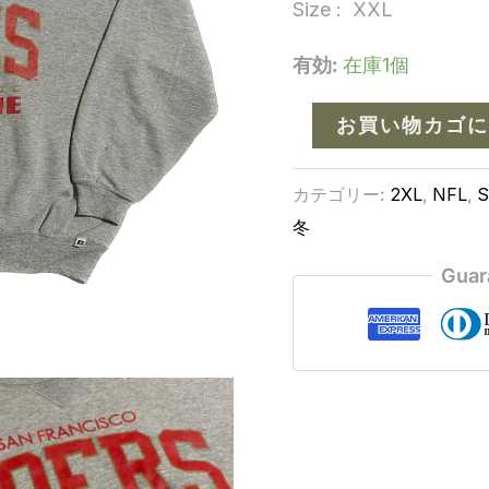
Size : XXL
有効:
在庫1個
お買い物カゴに
カテゴリー:
2XL
,
NFL
,
S
冬
Guar