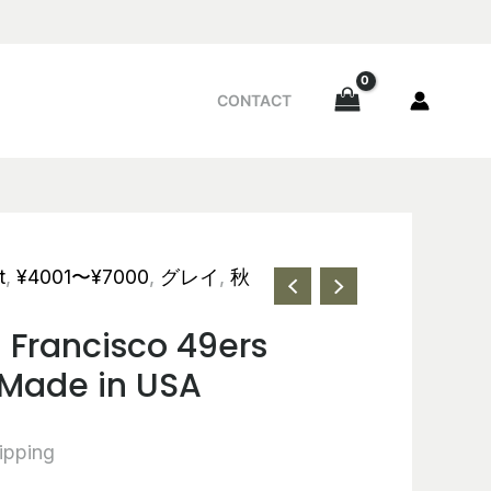
CONTACT
t
,
¥4001〜¥7000
,
グレイ
,
秋
n Francisco 49ers
 Made in USA
ipping