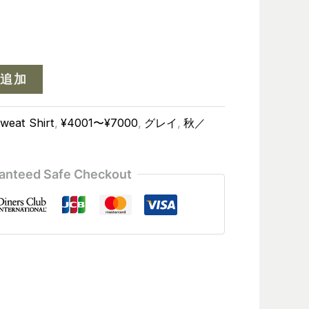
追加
weat Shirt
,
¥4001〜¥7000
,
グレイ
,
秋／
anteed Safe Checkout