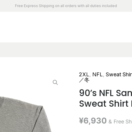
Free Express Shipping on all orders with all duties included
2XL
,
NFL
,
Sweat Shir
／冬
90’s NFL Sa
Sweat Shirt
¥
6,930
& Free Sh