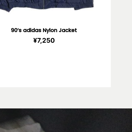
90’s adidas Nylon Jacket
¥
7,250