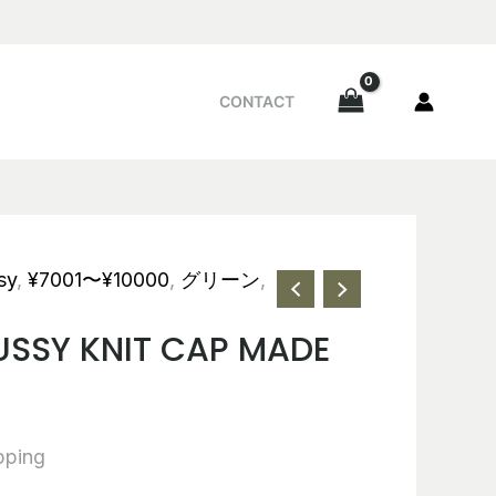
CONTACT
sy
,
¥7001〜¥10000
,
グリーン
,
TUSSY KNIT CAP MADE
pping