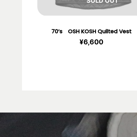
在庫切れ
70’s OSH KOSH Quilted Vest
¥
6,600