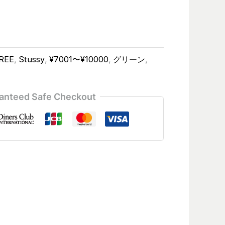
REE
,
Stussy
,
¥7001〜¥10000
,
グリーン
,
anteed Safe Checkout