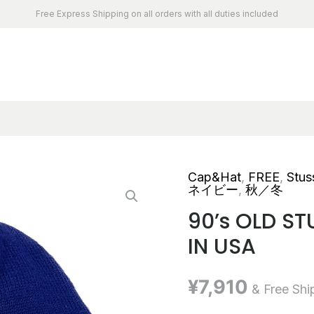
Free Express Shipping on all orders with all duties included
Cap&Hat
,
FREE
,
Stus
ネイビー
,
秋／冬
90’s OLD S
IN USA
¥
7,910
& Free Shi