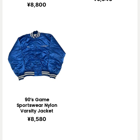
¥
8,800
90’s Game
Sportswear Nylon
Varsity Jacket
¥
8,580