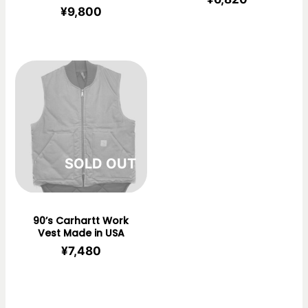
¥
9,800
在庫切れ
90’s Carhartt Work
Vest Made in USA
¥
7,480