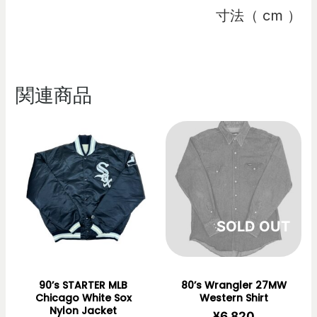
寸法（ cm ）
関連商品
在庫切れ
90’s STARTER MLB
80’s Wrangler 27MW
Chicago White Sox
Western Shirt
Nylon Jacket
¥
6,820