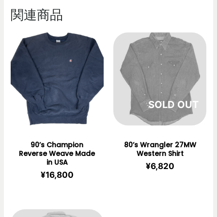
関連商品
在庫切れ
90’s Champion
80’s Wrangler 27MW
Reverse Weave Made
Western Shirt
in USA
¥
6,820
¥
16,800