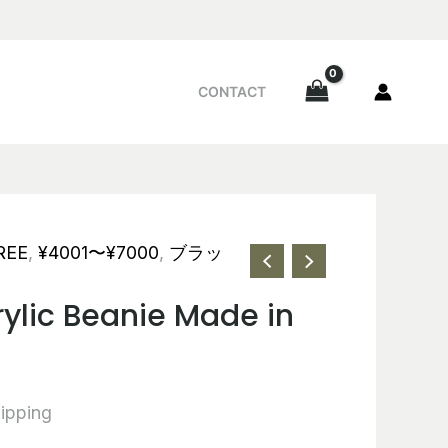
CONTACT
REE
,
¥4001〜¥7000
,
ブラッ
rylic Beanie Made in
ipping