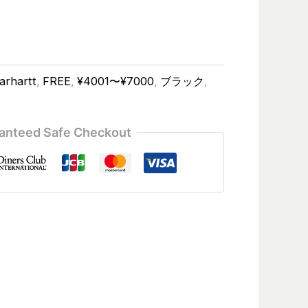
arhartt
,
FREE
,
¥4001〜¥7000
,
ブラック
,
anteed Safe Checkout