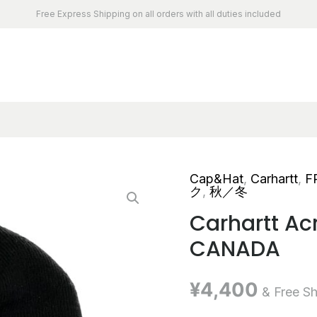
Free Express Shipping on all orders with all duties included
Cap&Hat
,
Carhartt
,
F
ク
,
秋／冬
Carhartt Ac
CANADA
¥
4,400
& Free Sh