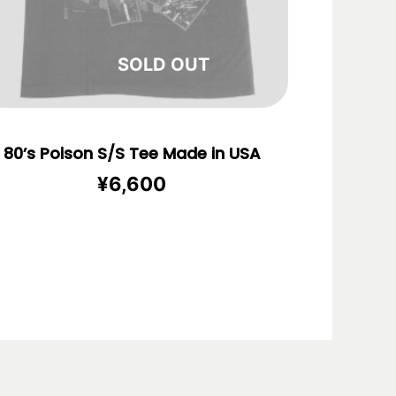
在庫切れ
80’s Poison S/S Tee Made in USA
¥
6,600