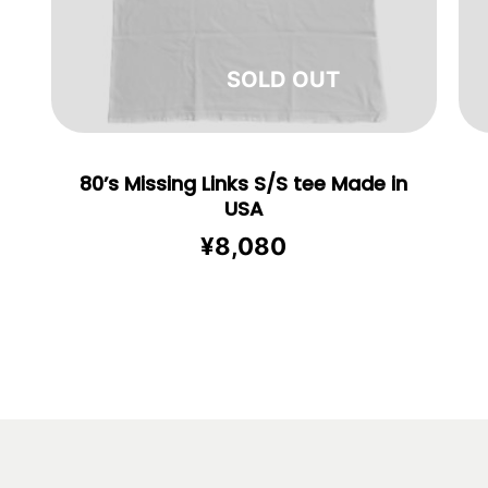
在庫切れ
80’s Missing Links S/S tee Made in
USA
¥
8,080