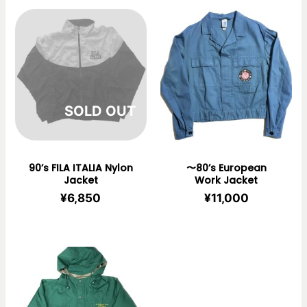
在庫切れ
90’s FILA ITALIA Nylon
〜80’s European
Jacket
Work Jacket
¥
6,850
¥
11,000