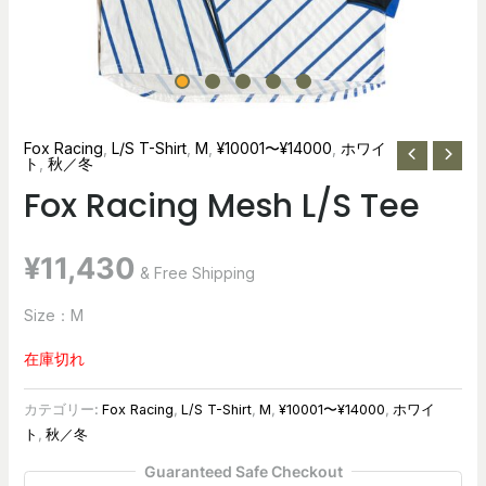
Fox Racing
,
L/S T-Shirt
,
M
,
¥10001〜¥14000
,
ホワイ
ト
,
秋／冬
Fox Racing Mesh L/S Tee
¥
11,430
& Free Shipping
Size：M
在庫切れ
カテゴリー:
Fox Racing
,
L/S T-Shirt
,
M
,
¥10001〜¥14000
,
ホワイ
ト
,
秋／冬
Guaranteed Safe Checkout