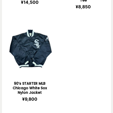
Tee
¥
14,500
¥
8,850
90’s STARTER MLB
Chicago White Sox
Nylon Jacket
¥
9,800