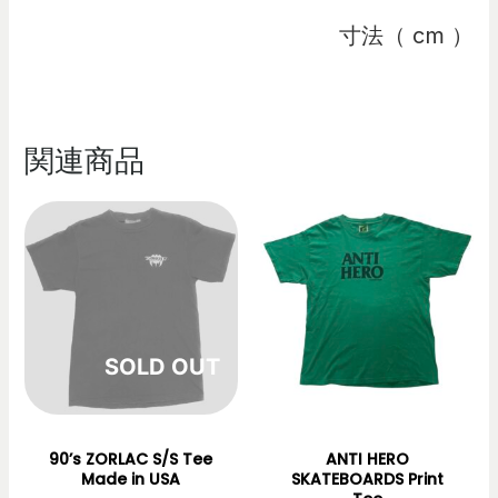
寸法（ cm ）
関連商品
在庫切れ
90’s ZORLAC S/S Tee
ANTI HERO
Made in USA
SKATEBOARDS Print