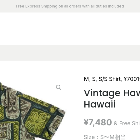
Free Express Shipping on all orders with all duties included
M
,
S
,
S/S Shirt
,
¥700
Vintage Haw
Hawaii
¥
7,480
& Free Sh
Size：S〜M相当