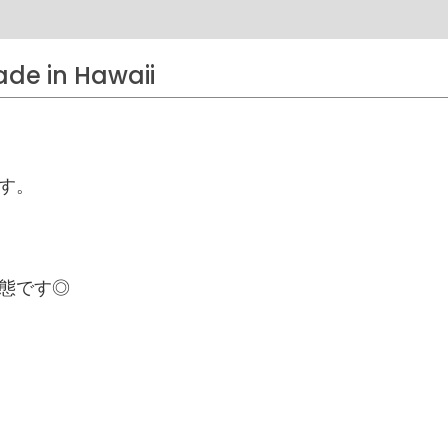
ade in Hawaii
す。
態です◎