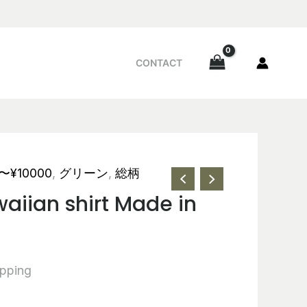
CONTACT
1〜¥10000
,
グリーン
,
総柄
aiian shirt Made in
ipping