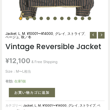
Jacket
,
L
,
M
,
¥10001〜¥14000
,
グレイ
,
ストライプ
,
ベージュ
,
秋／冬
Vintage Reversible Jacket
¥
12,100
& Free Shipping
Size：M〜L相当
有効:
在庫1個
お買い物カゴに追加
カテゴリー:
Jacket
,
L
,
M
,
¥10001〜¥14000
,
グレイ
,
ストライプ
,
ベ