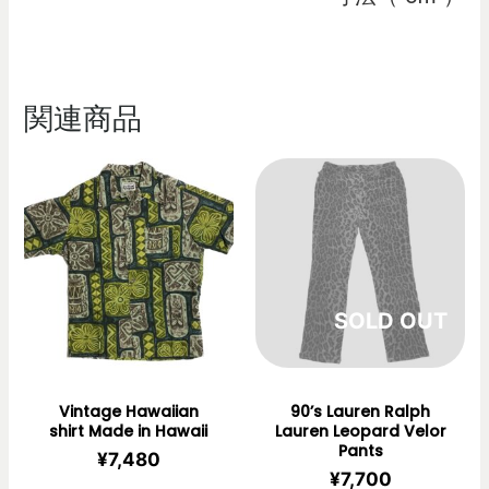
関連商品
在庫切れ
Vintage Hawaiian
90’s Lauren Ralph
shirt Made in Hawaii
Lauren Leopard Velor
Pants
¥
7,480
¥
7,700