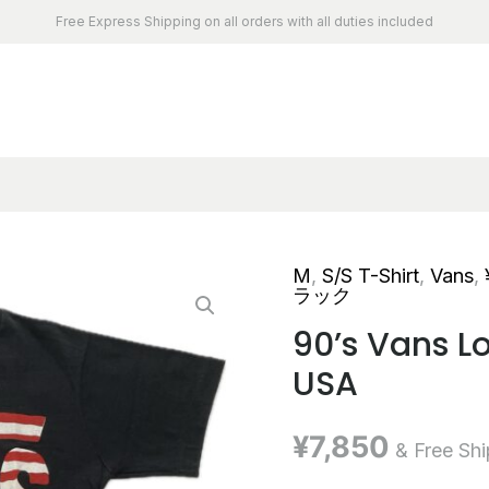
Free Express Shipping on all orders with all duties included
M
,
S/S T-Shirt
,
Vans
,
ラック
90’s Vans L
USA
¥
7,850
& Free Sh