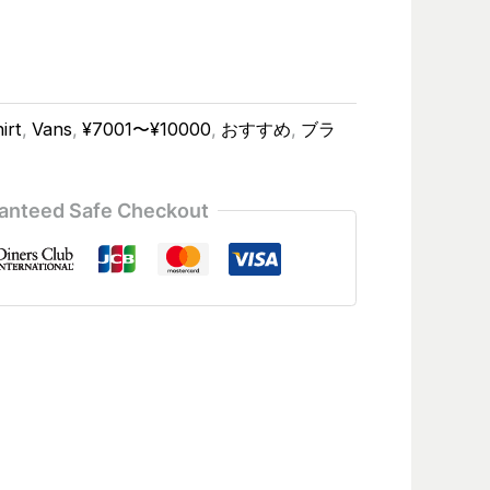
irt
,
Vans
,
¥7001〜¥10000
,
おすすめ
,
ブラ
anteed Safe Checkout