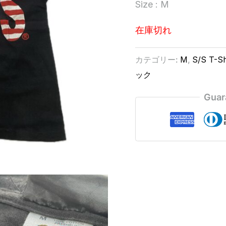
Size : M
在庫切れ
カテゴリー:
M
,
S/S T-Sh
ック
Guar