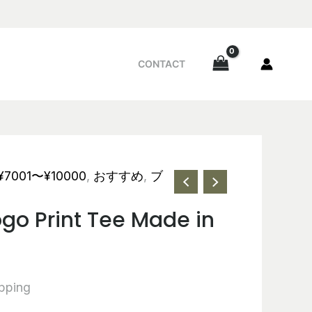
CONTACT
¥7001〜¥10000
,
おすすめ
,
ブ
ogo Print Tee Made in
ipping