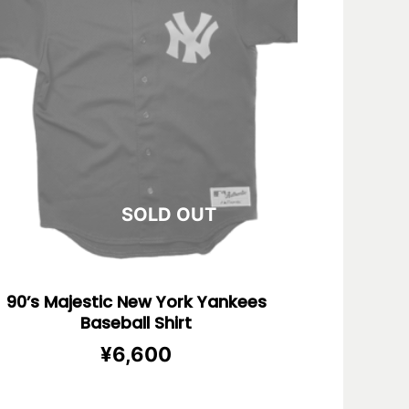
在庫切れ
90’s Majestic New York Yankees
Baseball Shirt
¥
6,600